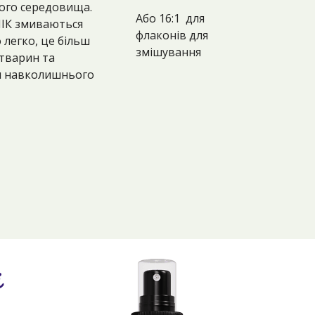
ого середовища.
Або 16:1 для
ІК змиваються
флаконів для
 легко, це більш
змішування
 тварин та
я навколишнього
і