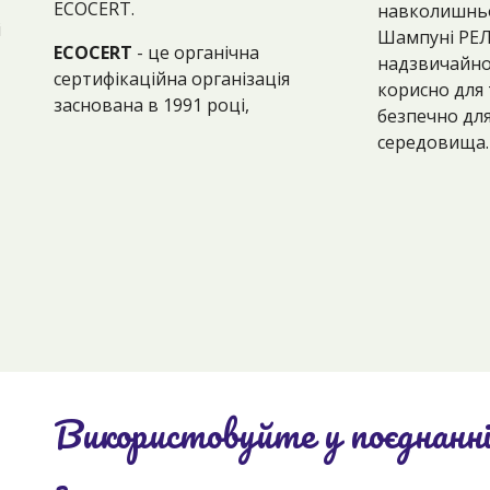
ECOCERT.
навколишнь
і
Шампуні РЕЛ
ECOCERT
- це органічна
надзвичайно
сертифікаційна організація
корисно для
заснована в 1991 році,
безпечно дл
середовища.
Використовуйте у поєднанн
з...