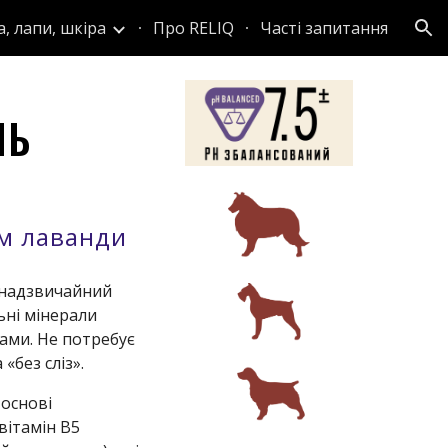
а, лапи, шкіра
Про RELIQ
Часті запитання
ion
НЬ
ом
лаванди
 надзвичайний
ьні мінерали
ами. Не потребує
без сліз».
основі
 вітамін В5