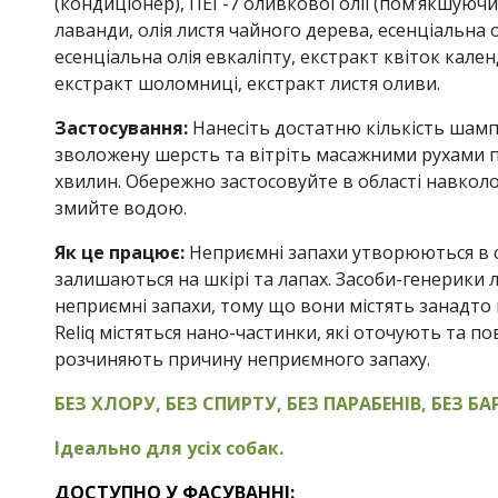
(кондиціонер), ПЕГ-7 оливкової олії (пом’якшуючи
лаванди, олія листя чайного дерева, есенціальна 
есенціальна олія евкаліпту, екстракт квіток кален
екстракт шоломниці, екстракт листя оливи.
Застосування:
Нанесіть достатню кількість шам
зволожену шерсть та вітріть масажними рухами 
хвилин. Обережно застосовуйте в області навкол
змийте водою.
Як це працює:
Неприємні запахи утворюються в с
залишаються на шкірі та лапах. Засоби-генерики
неприємні запахи, тому що вони містять занадто 
Reliq містяться нано-частинки, які оточують та п
розчиняють причину неприємного запаху.
БЕЗ ХЛОРУ, БЕЗ СПИРТУ, БЕЗ ПАРАБЕНІВ, БЕЗ БА
Ідеально для усіх собак.
ДОСТУПНО У ФАСУВАННІ: