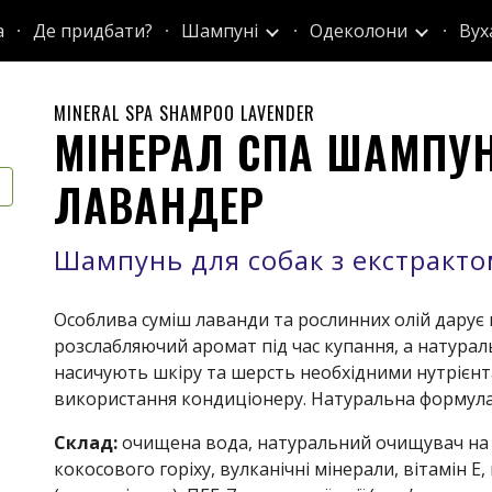
а
Де придбати?
Шампуні
Одеколони
Вух
ip to main content
Skip to navigat
MINERAL SPA SHAMPOO
LAVENDER
МІНЕРАЛ СПА ШАМПУ
ЛАВАНДЕР
Шампунь для собак з екстракт
Особлива суміш лаванди та рослинних олій дарує
розслабляючий аромат під час купання, а натурал
насичують шкіру та шерсть необхідними нутрієнт
використання кондиціонеру. Натуральна формула «
Склад:
очищена вода, натуральний очищувач на 
кокосового горіху, вулканічні мінерали, вітамін Е,