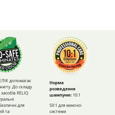
ЕЛІК допомагає
Норма
анету. До складу
розведення
засобів RELIQ
шампуню:
10:1
уральні
50:1 для миючої
 безпечні для
системи
ей та