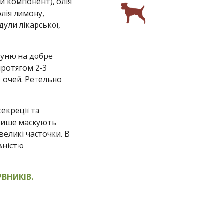
й компонент), олія
олія лимону,
дули лікарської,
пуню на добре
протягом 2-3
о очей. Ретельно
екреції та
 лише маскують
великі часточки. В
овністю
РВНИКІВ.