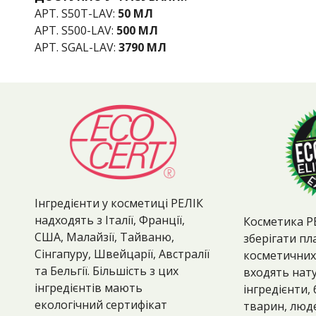
АРТ. S50T-
LAV
:
50 МЛ
АРТ. S500-
LAV
:
500 МЛ
АРТ.
SGAL
-
LAV
:
3790 МЛ
Інгредієнти у косметиці РЕЛІК
надходять з Італії, Франції,
Косметика Р
США, Малайзії, Тайваню,
зберігати пл
Сінгапуру, Швейцарії, Австралії
косметичних 
та Бельгії. Більшість з цих
входять нат
інгредієнтів мають
інгредієнти,
екологічний сертифікат
тварин, люд